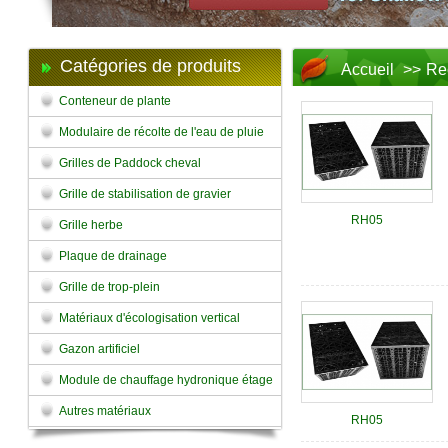
Catégories de produits
Accueil
>>
Re
Conteneur de plante
Modulaire de récolte de l'eau de pluie
Grilles de Paddock cheval
Grille de stabilisation de gravier
RH05
Grille herbe
Plaque de drainage
Grille de trop-plein
Matériaux d'écologisation vertical
Gazon artificiel
Module de chauffage hydronique étage
Autres matériaux
RH05