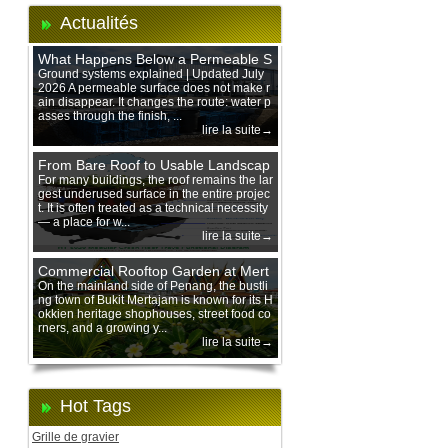
Actualités
What Happens Below a Permeable S
urface During Heavy Rain?
Ground systems explained | Updated July
2026 A permeable surface does not make r
ain disappear. It changes the route: water p
asses through the finish, ...
lire la suite→
From Bare Roof to Usable Landscap
e: Designing with 200 mm Green Ro
For many buildings, the roof remains the lar
gest underused surface in the entire projec
of Trays
t. It is often treated as a technical necessity
— a place for w...
lire la suite→
Commercial Rooftop Garden at Mert
ajam Urban Mall, Penang Mainland
On the mainland side of Penang, the bustli
ng town of Bukit Mertajam is known for its H
okkien heritage shophouses, street food co
rners, and a growing y...
lire la suite→
Hot Tags
Grille de gravier