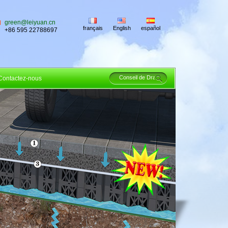
green@leiyuan.cn
français
English
español
+86 595 22788697
Contactez-nous