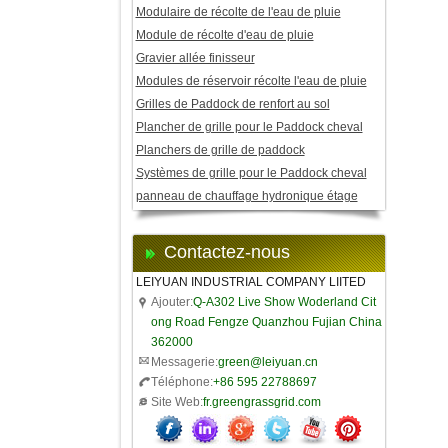
Modulaire de récolte de l'eau de pluie
Module de récolte d'eau de pluie
Gravier allée finisseur
Modules de réservoir récolte l'eau de pluie
Grilles de Paddock de renfort au sol
Plancher de grille pour le Paddock cheval
Planchers de grille de paddock
Systèmes de grille pour le Paddock cheval
panneau de chauffage hydronique étage
Contactez-nous
LEIYUAN INDUSTRIAL COMPANY LIITED
Ajouter:
Q-A302 Live Show Woderland Cit
ong Road Fengze Quanzhou Fujian China
362000
Messagerie:
green@leiyuan.cn
Téléphone:
+86 595 22788697
Site Web:
fr.greengrassgrid.com