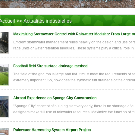
Accueil
>>
Actualités industrielles
Maximizing Stormwater Control with Rainwater Modules: From Large to
Efficient stormwater management relies heavily on the design and use of 
rage units or water retention modules. These systems play a critical role in 
Foodball field Site surface drainage method
The field of the gridiron is large and flat. It must meet the requirements of
extremely important. So, how does the synthetic turf drainage of the gridiro
Abroad Experience on Sponge City Construction
"Sponge City" concept of building start very early, there is no shortage of
designers make full use of rainwater resources. Maximize the function of the
Rainwater Harvesting System Airport Project