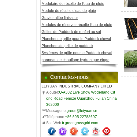
Modulaire de récolte de l'eau de pluie
Module de récolte d'eau de pluie
Gravier allée finisseur
Modules de réservoir récolte l'eau de pluie
Grilles de Paddock de renfort au sol
Plancher de grille pour le Paddock cheval
Planchers de grille de paddock
Systèmes de grille pour le Paddock cheval
panneau de chauffage hydronique étage
Contactez-nous
LEIYUAN INDUSTRIAL COMPANY LIITED
Ajouter:
Q-A302 Live Show Woderland Cit
ong Road Fengze Quanzhou Fujian China
362000
Messagerie:
green@leiyuan.cn
Téléphone:
+86 595 22788697
Site Web:
fr.greengrassgrid.com