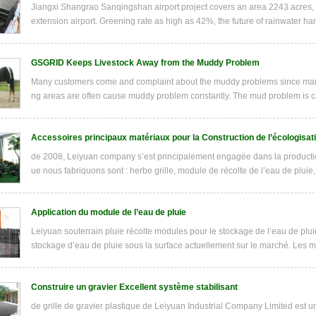
Jiangxi Shangrao Sanqingshan airport project covers an area 2243 acres, 
extension airport. Greening rate as high as 42%, the future of rainwater h
GSGRID Keeps Livestock Away from the Muddy Problem
Many customers come and complaint about the muddy problems since many h
ng areas are often cause muddy problem constantly. The mud problem is c
Accessoires principaux matériaux pour la Construction de l’écologisat
de 2008, Leiyuan company s’est principalement engagée dans la production
ue nous fabriquons sont : herbe grille, module de récolte de l’eau de pluie
Application du module de l’eau de pluie
Leiyuan souterrain pluie récolte modules pour le stockage de l’eau de pluie
stockage d’eau de pluie sous la surface actuellement sur le marché. Les mo
Construire un gravier Excellent système stabilisant
de grille de gravier plastique de Leiyuan Industrial Company Limited est un