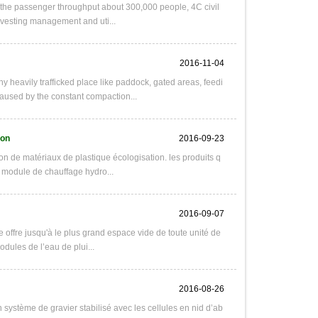
the passenger throughput about 300,000 people, 4C civil
arvesting management and uti...
2016-11-04
eavily trafficked place like paddock, gated areas, feedi
aused by the constant compaction...
ion
2016-09-23
 de matériaux de plastique écologisation. les produits q
, module de chauffage hydro...
2016-09-07
 offre jusqu'à le plus grand espace vide de toute unité de
dules de l’eau de plui...
2016-08-26
 système de gravier stabilisé avec les cellules en nid d’ab