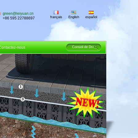
green@leiyuan.cn
français
English
español
+86 595 22788697
Contactez-nous