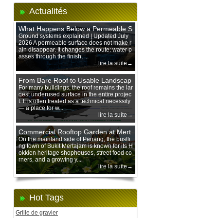
Actualités
What Happens Below a Permeable S
urface During Heavy Rain?
Ground systems explained | Updated July
2026 A permeable surface does not make r
ain disappear. It changes the route: water p
asses through the finish, ...
lire la suite→
From Bare Roof to Usable Landscap
e: Designing with 200 mm Green Ro
For many buildings, the roof remains the lar
gest underused surface in the entire projec
of Trays
t. It is often treated as a technical necessity
— a place for w...
lire la suite→
Commercial Rooftop Garden at Mert
ajam Urban Mall, Penang Mainland
On the mainland side of Penang, the bustli
ng town of Bukit Mertajam is known for its H
okkien heritage shophouses, street food co
rners, and a growing y...
lire la suite→
Hot Tags
Grille de gravier