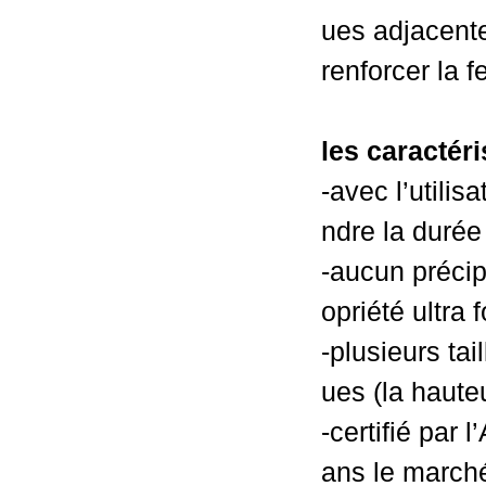
ues adjacente
renforcer la f
les caractér
-avec l’utili
ndre la durée
-aucun précip
opriété ultra f
-plusieurs ta
ues (la hau
-certifié par 
ans le march