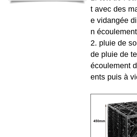
t avec des ma
e vidangée di
n écoulement d
2. pluie de s
de pluie de t
écoulement div
ents puis à v