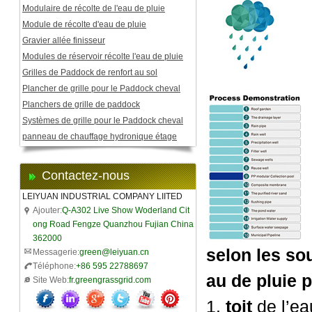
Modulaire de récolte de l'eau de pluie
Module de récolte d'eau de pluie
Gravier allée finisseur
Modules de réservoir récolte l'eau de pluie
Grilles de Paddock de renfort au sol
Plancher de grille pour le Paddock cheval
Planchers de grille de paddock
Systèmes de grille pour le Paddock cheval
panneau de chauffage hydronique étage
Contactez-nous
LEIYUAN INDUSTRIAL COMPANY LIITED
Ajouter:
Q-A302 Live Show Woderland Cit
ong Road Fengze Quanzhou Fujian China
362000
selon les sou
Messagerie:
green@leiyuan.cn
Téléphone:
+86 595 22788697
au de pluie p
Site Web:
fr.greengrassgrid.com
1.
toit
de l’ea