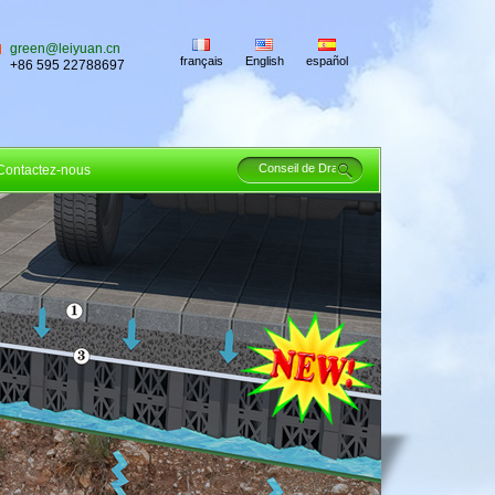
green@leiyuan.cn
français
English
español
+86 595 22788697
Contactez-nous