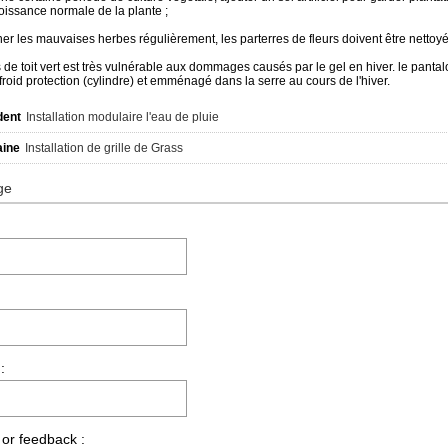
roissance normale de la plante ;
ner les mauvaises herbes régulièrement, les parterres de fleurs doivent être nettoyé
 de toit vert est très vulnérable aux dommages causés par le gel en hiver. le pantal
froid protection (cylindre) et emménagé dans la serre au cours de l'hiver.
dent
Installation modulaire l'eau de pluie
aine
Installation de grille de Grass
ge
:
 or feedback :