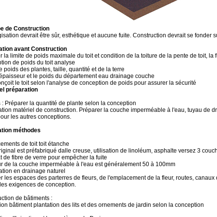
pe de Construction
gisation devrait être sûr, esthétique et aucune fuite. Construction devrait se fonder 
ation avant Construction
 la limite de poids maximale du toit et condition de la toiture de la pente de toit, la f
tion de poids du toit analyse
 poids des plantes, taille, quantité et de la terre
'épaisseur et le poids du département eau drainage couche
çoit le toit selon l'analyse de conception de poids pour assurer la sécurité
el préparation
 : Préparer la quantité de plante selon la conception
ation matériel de construction. Préparer la couche imperméable à l'eau, tuyau de d
pour les autres conceptions.
lation méthodes
ements de toit toit étanche
 original est préfabriqué dalle creuse, utilisation de linoléum, asphalte versez 3 co
t de fibre de verre pour empêcher la fuite
ur de la couche imperméable à l'eau est généralement 50 à 100mm
ation en drainage naturel
 les espaces des parterres de fleurs, de l'emplacement de la fleur, routes, canaux de
n les exigences de conception.
uction de bâtiments :
ion bâtiment plantation des lits et des ornements de jardin selon la conception