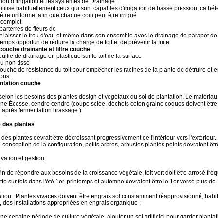
ation d'Irrigation et les systèmes de Drainage :
 utilise habituellement ceux qui sont capables d'irrigation de basse pression, cathéte
être uniforme, afin que chaque coin peut être irrigué
 complet
arterres de fleurs de
it laisser le trou d'eau et même dans son ensemble avec le drainage de parapet de trou
temps opportun de réduire la charge de toit et de prévenir la fuite
 couche drainante et filtre couche
euille de drainage en plastique sur le toit de la surface
su non-tissé
ouche de résistance du toit pour empêcher les racines de la plante de détruire et e
ions
antation couche
selon les besoins des plantes design et végétaux du sol de plantation. Le matériau lé
ine Écosse, cendre cendre (coupe sciée, déchets coton graine coques doivent être 
l après fermentation brassage.)
e des plantes
 des plantes devrait être décroissant progressivement de l'intérieur vers l'extérieur.
 conception de la configuration, petits arbres, arbustes plantés points devraient êt
vation et gestion
fin de répondre aux besoins de la croissance végétale, toit vert doit être arrosé fr
tte sur fois dans l'été 1er.
printemps et automne devraient être le 1er versé plus de 2 
sation : Plantes vivaces doivent être engrais sol constamment réapprovisionné, habi
e, des installations appropriées en engrais organique ;
ne certaine période de culture végétale, ajouter un sol artificiel pour garder plantat