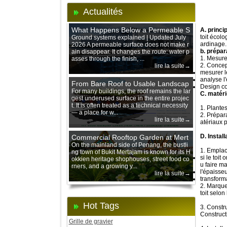
Actualités
What Happens Below a Permeable S
A. princi
toit écolo
urface During Heavy Rain?
Ground systems explained | Updated July
ardinage.
2026 A permeable surface does not make r
b. prépar
ain disappear. It changes the route: water p
1. Mesurer
asses through the finish, ...
2. Concep
lire la suite→
mesurer le
analyse l
From Bare Roof to Usable Landscap
Design con
e: Designing with 200 mm Green Ro
For many buildings, the roof remains the lar
C. matéri
gest underused surface in the entire projec
of Trays
t. It is often treated as a technical necessity
1. Plantes
— a place for w...
2. Prépar
lire la suite→
atériaux 
D. Instal
Commercial Rooftop Garden at Mert
ajam Urban Mall, Penang Mainland
On the mainland side of Penang, the bustli
1. Emplac
ng town of Bukit Mertajam is known for its H
si le toit
okkien heritage shophouses, street food co
u faire ma
rners, and a growing y...
l'épaisse
lire la suite→
transform
2. Marquer
toit selo
Hot Tags
3. Constr
Construct
Grille de gravier