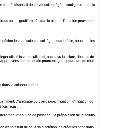
r coloré, dispositif de pulvérisation légère, configuration de la
s ou toit gouttière afin que la pluie et l'irritation peuvent dr
mpêcher les particules de sol léger sous la fuite, bouchent les
ger utilisé la vermiculite sel, nacre, vu la sciure, déchets de
approuvées par un certain pourcentage et pourriture de chal
re dans la colonne portante
équemment. D'arrosage ou d'arrosage, irrigation,
d'irrigation go
fois l'eau ;
tuellement l'habitude de passer ou la préparation de la solutio
ion d'épaisseur de sol à sa discrétion, de créer les conditions