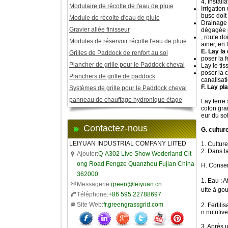
4. Install
Modulaire de récolte de l'eau de pluie
Irrigation
buse doit 
Module de récolte d'eau de pluie
Drainage
Gravier allée finisseur
dégagée p
, route do
Modules de réservoir récolte l'eau de pluie
ainer, en 
E. Lay la
Grilles de Paddock de renfort au sol
poser la f
Plancher de grille pour le Paddock cheval
Lay le tis
poser la c
Planchers de grille de paddock
canalisat
F. Lay pl
Systèmes de grille pour le Paddock cheval
panneau de chauffage hydronique étage
Lay terre 
coton gra
eur du so
Contactez-nous
G. cultur
LEIYUAN INDUSTRIAL COMPANY LIITED
1. Culture
2. Dans la
Ajouter:
Q-A302 Live Show Woderland Cit
ong Road Fengze Quanzhou Fujian China
H. Conser
362000
1. Eau : A
Messagerie:
green@leiyuan.cn
utte à gou
Téléphone:
+86 595 22788697
Site Web:
fr.greengrassgrid.com
2. Fertili
n nutritiv
3. Après u