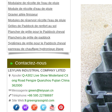
Modulaire de récolte de l'eau de pluie
Module de récolte d'eau de pluie
Gravier allée finisseur
Modules de réservoir récolte l'eau de pluie
Grilles de Paddock de renfort au sol
Plancher de grille pour le Paddock cheval
Planchers de grille de paddock
Systèmes de grille pour le Paddock cheval
panneau de chauffage hydronique étage
Contactez-nous
LEIYUAN INDUSTRIAL COMPANY LIITED
Ajouter:
Q-A302 Live Show Woderland Cit
ong Road Fengze Quanzhou Fujian China
362000
Messagerie:
green@leiyuan.cn
Téléphone:
+86 595 22788697
Site Web:
fr.greengrassgrid.com