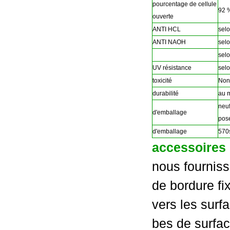
pourcentage de cellule
92 
ouverte
ANTI HCL
sel
ANTI NAOH
sel
selo
UV résistance
selo
toxicité
Non
durabilité
au m
neuf
d'emballage
pose
d'emballage
570
accessoires
nous fourniss
de bordure fi
vers les surfa
bes de surfac