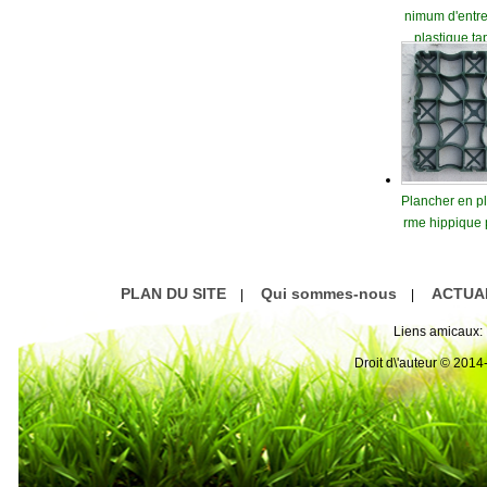
nimum d'entret
plastique ta
Plancher en pl
rme hippique 
ble
PLAN DU SITE
Qui sommes-nous
ACTUA
|
|
Liens amicaux:
Droit d\'auteur © 20