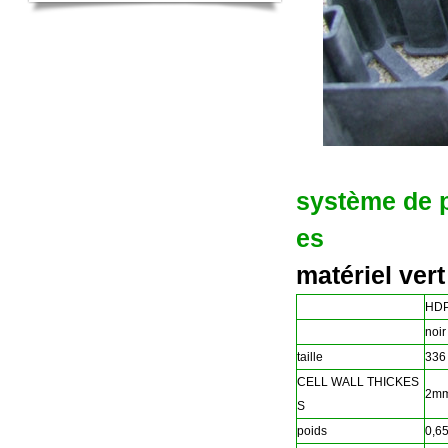
système de 
es
matériel
ver
HDP
noir 
taille
336
CELL WALL THICKES
2m
S
poids
0,65