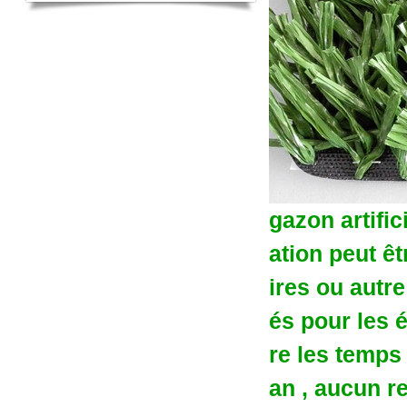
gazon artifi
ation peut ê
ires ou autr
és pour les 
re les temps
an , aucun r