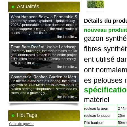
Actualités
What Happens Below a Permeable S
Détails du produ
urface During Heavy Rain?
Ground systems explained | Updated July
2026 A permeable surface does not make r
ain disappear. It changes the route: water p
nouveau produi
asses through the finish, ...
gazon synthét
lire la suite→
From Bare Roof to Usable Landscap
fibres synthé
e: Designing with 200 mm Green Ro
For many buildings, the roof remains the lar
gest underused surface in the entire projec
of Trays
ent utilisé da
t. It is often treated as a technical necessity
— a place for w...
lire la suite→
ont normaleme
Commercial Rooftop Garden at Mert
es pelouses r
ajam Urban Mall, Penang Mainland
On the mainland side of Penang, the bustli
ng town of Bukit Mertajam is known for its H
spécificati
okkien heritage shophouses, street food co
rners, and a growing y...
lire la suite→
matériel
rouleau largeur
2 / 4
Hot Tags
rouleau longueur
25m
Pile hauteur
50m
Grille de gravier