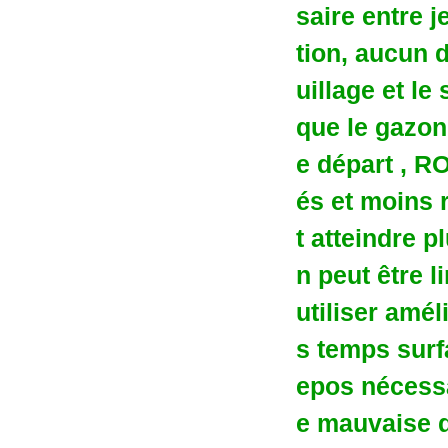
saire entre 
tion, aucun 
uillage et l
que le gazon
e départ , R
és et moins 
t atteindre p
n peut être 
utiliser amél
s temps surfa
epos nécessa
e mauvaise qu