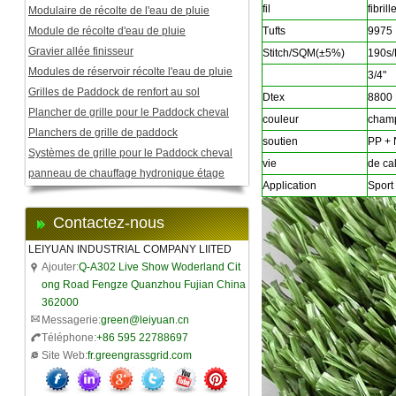
fil
fibril
Modulaire de récolte de l'eau de pluie
Module de récolte d'eau de pluie
Tufts
9975
Gravier allée finisseur
Stitch/SQM(±5%)
190s/
Modules de réservoir récolte l'eau de pluie
3/4"
Grilles de Paddock de renfort au sol
Dtex
8800
Plancher de grille pour le Paddock cheval
couleur
cham
Planchers de grille de paddock
soutien
PP + 
Systèmes de grille pour le Paddock cheval
vie
de ca
panneau de chauffage hydronique étage
Application
Sport 
Contactez-nous
LEIYUAN INDUSTRIAL COMPANY LIITED
Ajouter:
Q-A302 Live Show Woderland Cit
ong Road Fengze Quanzhou Fujian China
362000
Messagerie:
green@leiyuan.cn
Téléphone:
+86 595 22788697
Site Web:
fr.greengrassgrid.com