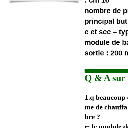
: cm 16
nombre de pr
principal bu
e et sec – ty
module de ba
sortie : 200 
Q & A sur 
1.q beaucoup 
me de chauffag
bre ?
r:
le module d