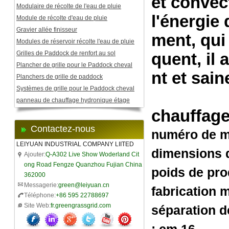
et convec
Modulaire de récolte de l'eau de pluie
l'énergie 
Module de récolte d'eau de pluie
Gravier allée finisseur
ment, qui
Modules de réservoir récolte l'eau de pluie
Grilles de Paddock de renfort au sol
quent, il 
Plancher de grille pour le Paddock cheval
nt et sai
Planchers de grille de paddock
Systèmes de grille pour le Paddock cheval
panneau de chauffage hydronique étage
chauffage
Contactez-nous
numéro de m
LEIYUAN INDUSTRIAL COMPANY LIITED
dimensions d
Ajouter:
Q-A302 Live Show Woderland Cit
ong Road Fengze Quanzhou Fujian China
poids de prod
362000
Messagerie:
green@leiyuan.cn
fabrication 
Téléphone:
+86 595 22788697
Site Web:
fr.greengrassgrid.com
séparation d