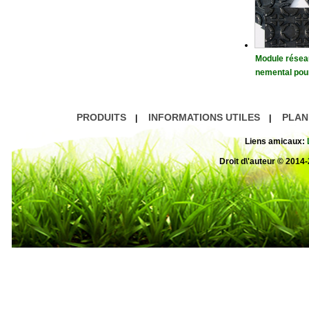
Module résea
nemental pour
fage de planc
nt
PRODUITS
INFORMATIONS UTILES
PLAN
|
|
Liens amicaux:
Droit d\'auteur © 20