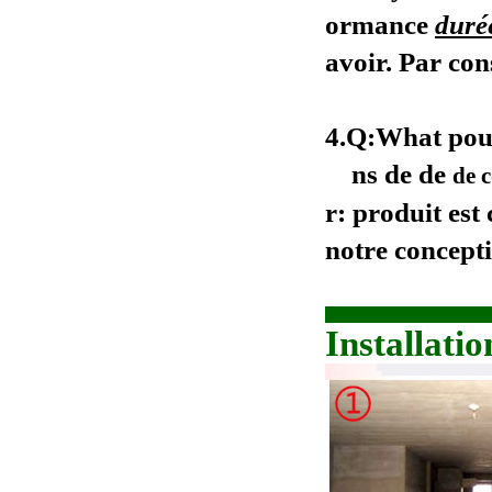
ormance
duré
avoir. Par cons
4.Q:What pouv
ns
de
de
de 
r:
produit est
notre concept
Installatio