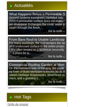
Actualités
What Happens Below a Permeable S
urface During Heavy Rain?
Ground systems explained | Updated July
2026 A permeable surface does not make r
ain disappear. It changes the route: water p
asses through the finish, ...
lire la suite→
From Bare Roof to Usable Landscap
e: Designing with 200 mm Green Ro
For many buildings, the roof remains the lar
gest underused surface in the entire projec
of Trays
t. It is often treated as a technical necessity
— a place for w...
lire la suite→
Commercial Rooftop Garden at Mert
ajam Urban Mall, Penang Mainland
On the mainland side of Penang, the bustli
ng town of Bukit Mertajam is known for its H
okkien heritage shophouses, street food co
rners, and a growing y...
lire la suite→
Hot Tags
Grille de gravier