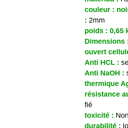
couleur : no
:
2mm
poids : 0,65
Dimensions 
ouvert cellu
Anti HCL :
s
Anti NaOH :
thermique A
résistance a
fié
toxicité :
Non
durabilité :
l