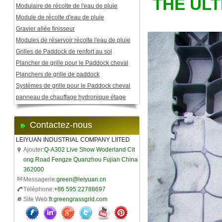
THE ULT
Modulaire de récolte de l'eau de pluie
Module de récolte d'eau de pluie
Gravier allée finisseur
Modules de réservoir récolte l'eau de pluie
Grilles de Paddock de renfort au sol
Plancher de grille pour le Paddock cheval
Planchers de grille de paddock
Systèmes de grille pour le Paddock cheval
panneau de chauffage hydronique étage
Contactez-nous
LEIYUAN INDUSTRIAL COMPANY LIITED
Ajouter:
Q-A302 Live Show Woderland Cit
ong Road Fengze Quanzhou Fujian China
362000
Messagerie:
green@leiyuan.cn
Téléphone:
+86 595 22788697
Site Web:
fr.greengrassgrid.com