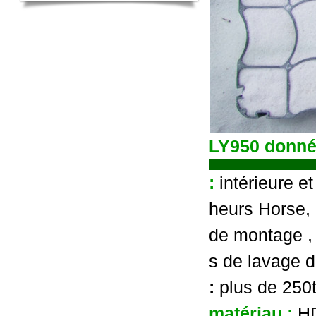
LY950 donné
:
intérieure e
heurs Horse, 
de montage
,
s de lavage d
:
plus de 250
matériau :
HD