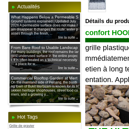
Actualités
What Happens Below a Permeable S
Détails du produ
urface During Heavy Rain?
Ground systems explained | Updated July
2026 A permeable surface does not make r
ain disappear. It changes the route: water p
confort HOO
asses through the finish, ...
lire la suite→
grille plastiq
From Bare Roof to Usable Landscap
e: Designing with 200 mm Green Ro
For many buildings, the roof remains the lar
gest underused surface in the entire projec
mmédiatement 
of Trays
t. It is often treated as a technical necessity
— a place for w...
etien à long 
lire la suite→
entation. App
Commercial Rooftop Garden at Mert
ajam Urban Mall, Penang Mainland
On the mainland side of Penang, the bustli
ng town of Bukit Mertajam is known for its H
okkien heritage shophouses, street food co
rners, and a growing y...
lire la suite→
Hot Tags
Grille de gravier