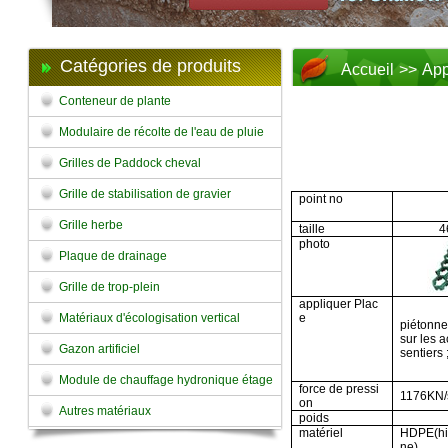
Catégories de produits
Accueil
>>
App
Conteneur de plante
Modulaire de récolte de l'eau de pluie
Grilles de Paddock cheval
Grille de stabilisation de gravier
point no
Grille herbe
taille
4
photo
Plaque de drainage
Grille de trop-plein
appliquer Plac
Matériaux d'écologisation vertical
e
piétonne
sur les 
Gazon artificiel
sentiers 
Module de chauffage hydronique étage
force de pressi
1176KN/
on
Autres matériaux
poids
matériel
HDPE(hig
ne)