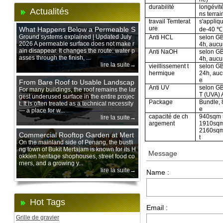
durabilité
longévit
Actualités
ns terra
travail Temterat
s'appliq
ure
What Happens Below a Permeable S
de-40 
urface During Heavy Rain?
Ground systems explained | Updated July
Anti HCL
selon G
2026 A permeable surface does not make r
4h, aucu
ain disappear. It changes the route: water p
Anti NaOH
selon G
asses through the finish, ...
4h, aucu
lire la suite→
vieillissement t
selon GB
hermique
24h, auc
e
From Bare Roof to Usable Landscap
Anti UV
selon G
e: Designing with 200 mm Green Ro
For many buildings, the roof remains the lar
T (UVA) 
gest underused surface in the entire projec
of Trays
Package
Bundle, 
t. It is often treated as a technical necessity
e
— a place for w...
capacité de ch
940sqm =
lire la suite→
argement
1910sqm 
2160sqm
Commercial Rooftop Garden at Mert
t
ajam Urban Mall, Penang Mainland
On the mainland side of Penang, the bustli
ng town of Bukit Mertajam is known for its H
Message
okkien heritage shophouses, street food co
rners, and a growing y...
lire la suite→
Name :
Hot Tags
Email :
Grille de gravier